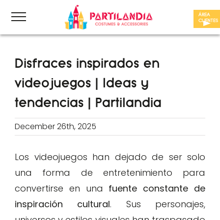
Skip
ÁREA
to
CLIENTES
content
Disfraces inspirados en
videojuegos | Ideas y
tendencias | Partilandia
December 26th, 2025
Los videojuegos han dejado de ser solo
una forma de entretenimiento para
convertirse en una
fuente constante de
inspiración cultural
. Sus personajes,
universos y estilos visuales han traspasado