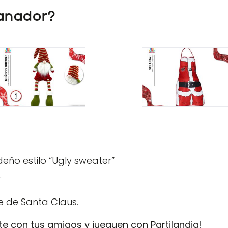
ganador?
ño estilo “Ugly sweater”
.
je de Santa Claus.
te con tus amigos y jueguen con Partilandia!